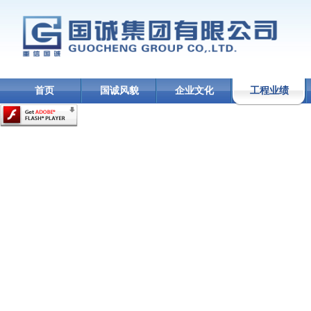
首页
国诚风貌
企业文化
工程业绩