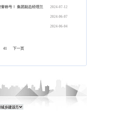
荣誉称号！ 集团副总经理兰
2024-07-12
2024-06-07
2024-06-04
41
下一页