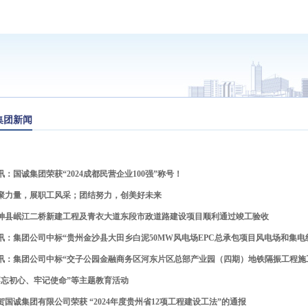
集团新闻
讯：国诚集团荣获“2024成都民营企业100强”称号！
聚力量，展职工风采；团结努力，创美好未来
神县岷江二桥新建工程及青衣大道东段市政道路建设项目顺利通过竣工验收
讯：集团公司中标“贵州金沙县大田乡白泥50MW风电场EPC总承包项目风电场和集电
讯：集团公司中标“交子公园金融商务区河东片区总部产业园（四期）地铁隔振工程施工
不忘初心、牢记使命”等主题教育活动
贺国诚集团有限公司荣获 “2024年度贵州省12项工程建设工法”的通报