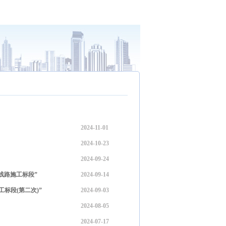
2024-11-01
2024-10-23
2024-09-24
线路施工标段”
2024-09-14
标段(第二次)”
2024-09-03
2024-08-05
2024-07-17