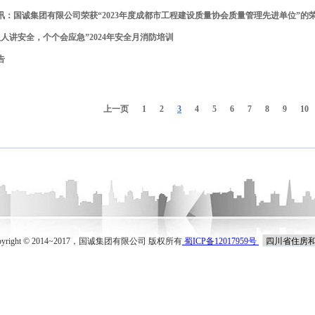
讯：国诚集团有限公司荣获“2023年度成都市工程建设质量协会质量管理先进单位”的
恒荣获“2023年度成都市工程建设质量协会先进个人”的荣誉称号！
人人讲安全，个个会应急”2024年安全月消防培训
告
上一页
1
2
3
4
5
6
7
8
9
10
pyright © 2014~2017，国诚集团有限公司 版权所有
蜀ICP备12017959号