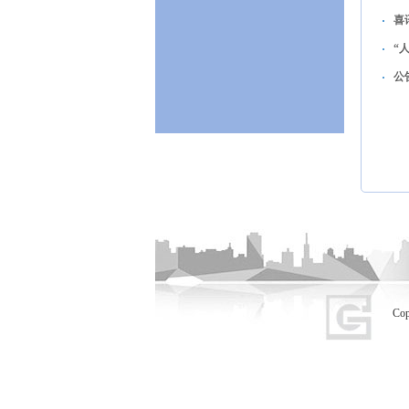
喜
书
“
公
Co