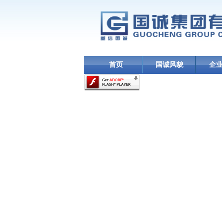
首页
国诚风貌
企