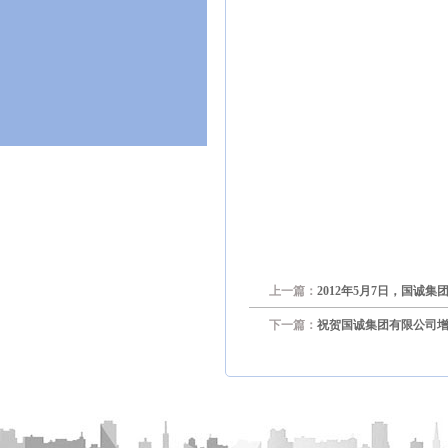
上一篇：
2012年5月7日，国
下一篇：
祝贺国诚集团有限公司