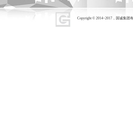
Copyright © 2014~2017，国