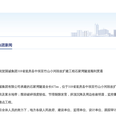
集团新闻
祝贺国诚集团3
18
省道房县中坝至竹山小河段改扩建工程石家湾隧道顺利贯通
诚集团有限公司承建的石家湾隧道全长675m，位于318省道房县中坝至竹山小河段
岩及富水地带；围岩破碎强度较低、节理裂隙发育，拱顶沉降及周边收敛明显，监控
难点工程。
目全体人员的努力下，地方各级人民政府、建设单位、监理单位、设计单位、跟踪审