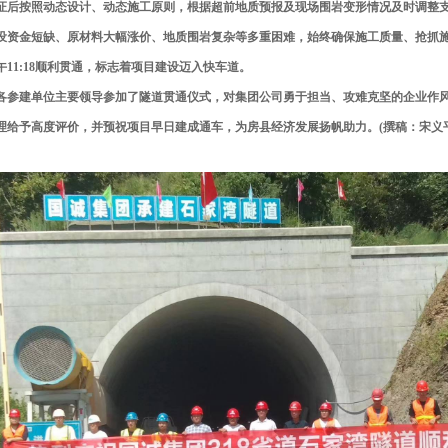
证后按照动态设计、动态施工原则，根据超前地质预报及现场围岩变形情况及时调整
设资金短缺、原材料大幅涨价、地质围岩复杂等多重困难，始终确保施工质量、抢抓施工进
午11:18顺利贯通，标志着项目建设迈入快车道。
各参建单位主要领导参加了隧道贯通仪式，对集团公司勇于担当、攻难克坚的企业作
理给予高度评价，并预祝项目早日建成通车，为房县经济发展扬帆助力。(撰稿：宋义平