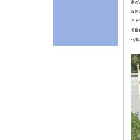
家论
服建
日上
项目
化管