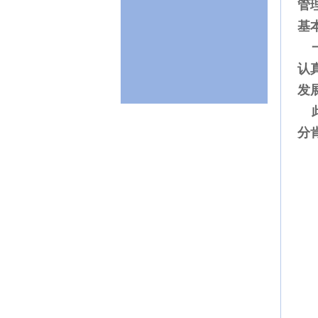
管
基
一
认
发
此
分