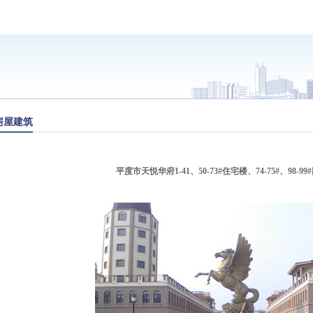
房屋建筑
平度市天悦华府1-41、50-73#住宅楼、74-75#、98-9