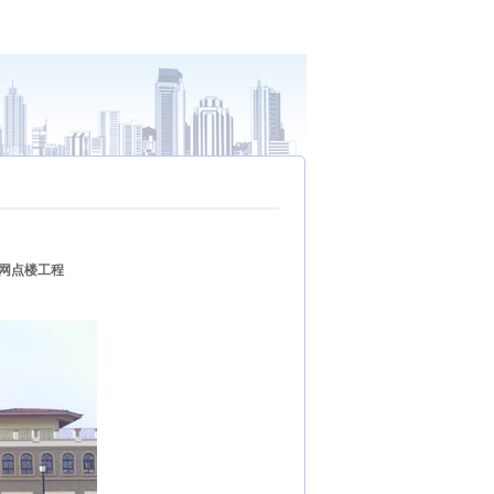
9#网点楼工程