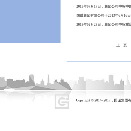
2013年07月17日，集团公司中
国诚集团有限公司于2013年6月16
2013年02月28日，集团公司中
上一页
Copyright © 2014~2017，国