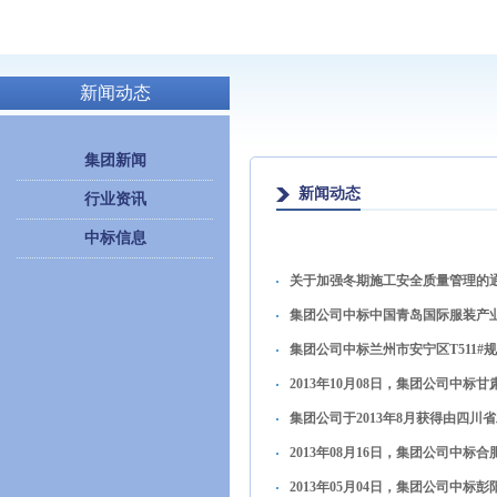
新闻动态
集团新闻
新闻动态
行业资讯
中标信息
关于加强冬期施工安全质量管理的
集团公司中标中国青岛国际服装产
集团公司中标兰州市安宁区T511#
2013年10月08日，集团公司中
段
集团公司于2013年8月获得由四川省
2013年08月16日，集团公司中
2013年05月04日，集团公司中标